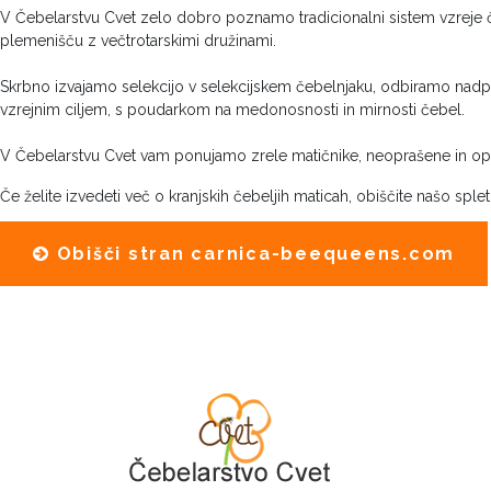
V Čebelarstvu Cvet zelo dobro poznamo tradicionalni sistem vzreje čeb
plemenišču z večtrotarskimi družinami.
Skrbno izvajamo selekcijo v selekcijskem čebelnjaku, odbiramo nad
vzrejnim ciljem, s poudarkom na medonosnosti in mirnosti čebel.
V Čebelarstvu Cvet vam ponujamo zrele matičnike, neoprašene in opra
Če želite izvedeti več o kranjskih čebeljih maticah, obiščite našo sple
Obišči stran carnica-beequeens.com